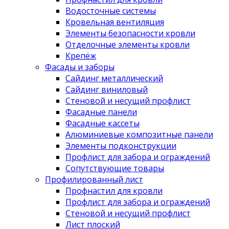
Водосточные системы
Кровельная вентиляция
Элементы безопасности кровли
Отделочные элементы кровли
Крепёж
Фасады и заборы
Сайдинг металлический
Сайдинг виниловый
Стеновой и несущий профлист
Фасадные панели
Фасадные кассеты
Алюминиевые композитные панели
Элементы подконструкции
Профлист для забора и ограждений
Сопутствующие товары
Профилированный лист
Профнастил для кровли
Профлист для забора и ограждений
Стеновой и несущий профлист
Лист плоский