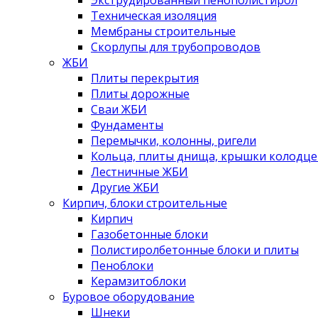
Экструдированный пенополистирол
Техническая изоляция
Мембраны строительные
Скорлупы для трубопроводов
ЖБИ
Плиты перекрытия
Плиты дорожные
Сваи ЖБИ
Фундаменты
Перемычки, колонны, ригели
Кольца, плиты днища, крышки колодце
Лестничные ЖБИ
Другие ЖБИ
Кирпич, блоки строительные
Кирпич
Газобетонные блоки
Полистиролбетонные блоки и плиты
Пеноблоки
Керамзитоблоки
Буровое оборудование
Шнеки