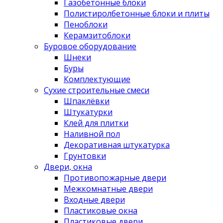
Газобетонные блоки
Полистиролбетонные блоки и плиты
Пеноблоки
Керамзитоблоки
Буровое оборудование
Шнеки
Буры
Комплектующие
Сухие строительные смеси
Шпаклёвки
Штукатурки
Клей для плитки
Наливной пол
Декоративная штукатурка
Грунтовки
Двери, окна
Противопожарные двери
Межкомнатные двери
Входные двери
Пластиковые окна
Пластиковые двери