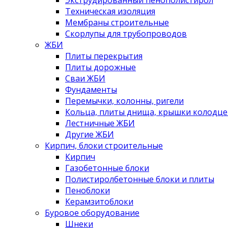
Экструдированный пенополистирол
Техническая изоляция
Мембраны строительные
Скорлупы для трубопроводов
ЖБИ
Плиты перекрытия
Плиты дорожные
Сваи ЖБИ
Фундаменты
Перемычки, колонны, ригели
Кольца, плиты днища, крышки колодце
Лестничные ЖБИ
Другие ЖБИ
Кирпич, блоки строительные
Кирпич
Газобетонные блоки
Полистиролбетонные блоки и плиты
Пеноблоки
Керамзитоблоки
Буровое оборудование
Шнеки