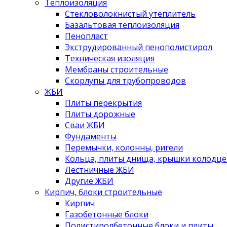
Теплоизоляция
Стекловолокнистый утеплитель
Базальтовая теплоизоляция
Пенопласт
Экструдированный пенополистирол
Техническая изоляция
Мембраны строительные
Скорлупы для трубопроводов
ЖБИ
Плиты перекрытия
Плиты дорожные
Сваи ЖБИ
Фундаменты
Перемычки, колонны, ригели
Кольца, плиты днища, крышки колодце
Лестничные ЖБИ
Другие ЖБИ
Кирпич, блоки строительные
Кирпич
Газобетонные блоки
Полистиролбетонные блоки и плиты