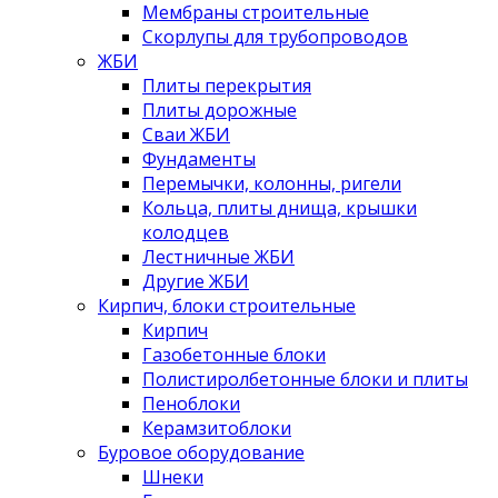
Мембраны строительные
Скорлупы для трубопроводов
ЖБИ
Плиты перекрытия
Плиты дорожные
Сваи ЖБИ
Фундаменты
Перемычки, колонны, ригели
Кольца, плиты днища, крышки
колодцев
Лестничные ЖБИ
Другие ЖБИ
Кирпич, блоки строительные
Кирпич
Газобетонные блоки
Полистиролбетонные блоки и плиты
Пеноблоки
Керамзитоблоки
Буровое оборудование
Шнеки