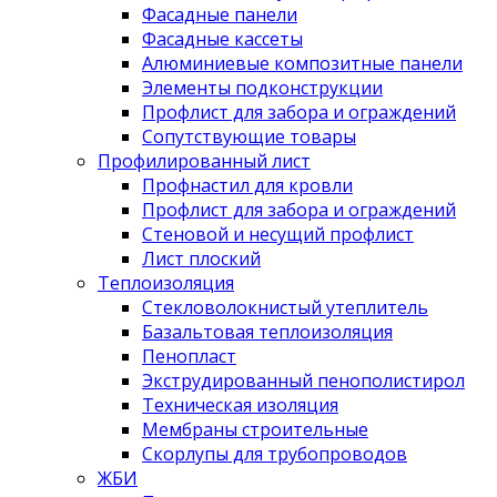
Фасадные панели
Фасадные кассеты
Алюминиевые композитные панели
Элементы подконструкции
Профлист для забора и ограждений
Сопутствующие товары
Профилированный лист
Профнастил для кровли
Профлист для забора и ограждений
Стеновой и несущий профлист
Лист плоский
Теплоизоляция
Стекловолокнистый утеплитель
Базальтовая теплоизоляция
Пенопласт
Экструдированный пенополистирол
Техническая изоляция
Мембраны строительные
Скорлупы для трубопроводов
ЖБИ