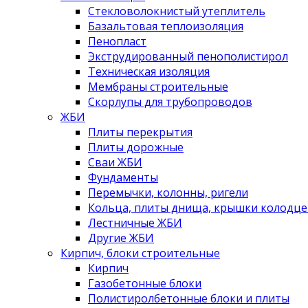
Стекловолокнистый утеплитель
Базальтовая теплоизоляция
Пенопласт
Экструдированный пенополистирол
Техническая изоляция
Мембраны строительные
Скорлупы для трубопроводов
ЖБИ
Плиты перекрытия
Плиты дорожные
Сваи ЖБИ
Фундаменты
Перемычки, колонны, ригели
Кольца, плиты днища, крышки колодце
Лестничные ЖБИ
Другие ЖБИ
Кирпич, блоки строительные
Кирпич
Газобетонные блоки
Полистиролбетонные блоки и плиты