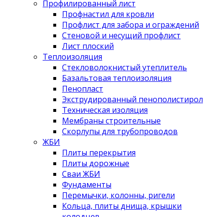
Профилированный лист
Профнастил для кровли
Профлист для забора и ограждений
Стеновой и несущий профлист
Лист плоский
Теплоизоляция
Стекловолокнистый утеплитель
Базальтовая теплоизоляция
Пенопласт
Экструдированный пенополистирол
Техническая изоляция
Мембраны строительные
Скорлупы для трубопроводов
ЖБИ
Плиты перекрытия
Плиты дорожные
Сваи ЖБИ
Фундаменты
Перемычки, колонны, ригели
Кольца, плиты днища, крышки
колодцев