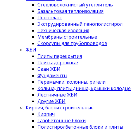
Стекловолокнистый утеплитель
Базальтовая теплоизоляция
Пенопласт
Экструдированный пенополистирол
Техническая изоляция
Мембраны строительные
Скорлупы для трубопроводов
ЖБИ
Плиты перекрытия
Плиты дорожные
Сваи ЖБИ
Фундаменты
Перемычки, колонны, ригели
Кольца, плиты днища, крышки колодце
Лестничные ЖБИ
Другие ЖБИ
Кирпич, блоки строительные
Кирпич
Газобетонные блоки
Полистиролбетонные блоки и плиты