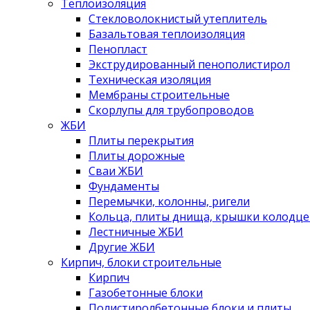
Теплоизоляция
Стекловолокнистый утеплитель
Базальтовая теплоизоляция
Пенопласт
Экструдированный пенополистирол
Техническая изоляция
Мембраны строительные
Скорлупы для трубопроводов
ЖБИ
Плиты перекрытия
Плиты дорожные
Сваи ЖБИ
Фундаменты
Перемычки, колонны, ригели
Кольца, плиты днища, крышки колодце
Лестничные ЖБИ
Другие ЖБИ
Кирпич, блоки строительные
Кирпич
Газобетонные блоки
Полистиролбетонные блоки и плиты