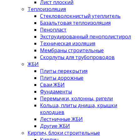
Лист плоский
Теплоизоляция
Стекловолокнистый утеплитель
Базальтовая теплоизоляция
Пенопласт
Экструдированный пенополистирол
Техническая изоляция
Мембраны строительные
Скорлупы для трубопроводов
ЖБИ
Плиты перекрытия
Плиты дорожные
Сваи ЖБИ
Фундаменты
Перемычки, колонны, ригели
Кольца, плиты днища, крышки
колодцев
Лестничные ЖБИ
Другие ЖБИ
Кирпич, блоки строительные
Кирпич