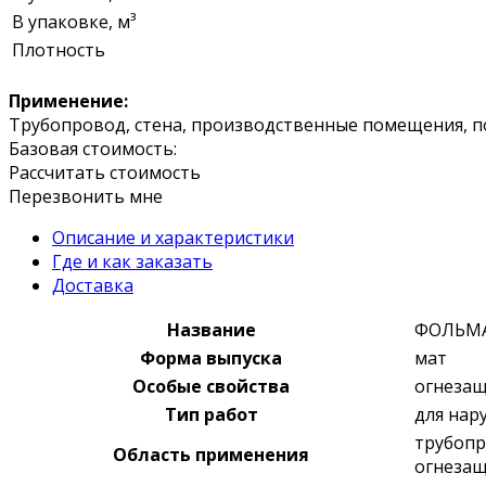
В упаковке, м³
Плотность
Применение:
Трубопровод, стена, производственные помещения, по
Базовая стоимость:
Рассчитать стоимость
Перезвонить мне
Описание и характеристики
Где и как заказать
Доставка
Название
ФОЛЬМА
Форма выпуска
мат
Особые свойства
огнезащ
Тип работ
для нар
трубопр
Область применения
огнезащ