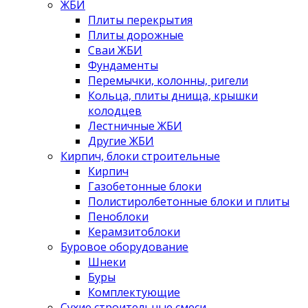
ЖБИ
Плиты перекрытия
Плиты дорожные
Сваи ЖБИ
Фундаменты
Перемычки, колонны, ригели
Кольца, плиты днища, крышки
колодцев
Лестничные ЖБИ
Другие ЖБИ
Кирпич, блоки строительные
Кирпич
Газобетонные блоки
Полистиролбетонные блоки и плиты
Пеноблоки
Керамзитоблоки
Буровое оборудование
Шнеки
Буры
Комплектующие
Сухие строительные смеси