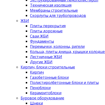
Экструдированный пенополистирол
Техническая изоляция
Мембраны строительные
Скорлупы для трубопроводов
ЖБИ
Плиты перекрытия
Плиты дорожные
Сваи ЖБИ
Фундаменты
Перемычки, колонны, ригели
Кольца, плиты днища, крышки колодце
Лестничные ЖБИ
Другие ЖБИ
Кирпич, блоки строительные
Кирпич
Газобетонные блоки
Полистиролбетонные блоки и плиты
Пеноблоки
Керамзитоблоки
Буровое оборудование
Шнеки