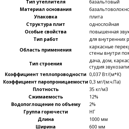
Тип утеплителя
базальтовый
Материал основания
базальтоволокн
Упаковка
плита
Структура плит
однослойная
Особые свойства
повышенная зву
Тип работ
для внутренних 
каркасные перек
Область применения
стены внутри по
дача, дом, карка
Тип строения
студия звукозапи
Коэффициент теплопроводности
0,037 Вт/(м*К)
Коэффициент паропроницаемости
0,3 мг/(м.ч.Па)
Плотность
35 кг/м3
Сжимаемость
12%
Водопоглощение по объему
2%
Группа горючести
НГ
Длина
1000 мм
Ширина
600 мм