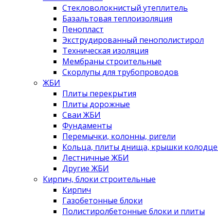
Стекловолокнистый утеплитель
Базальтовая теплоизоляция
Пенопласт
Экструдированный пенополистирол
Техническая изоляция
Мембраны строительные
Скорлупы для трубопроводов
ЖБИ
Плиты перекрытия
Плиты дорожные
Сваи ЖБИ
Фундаменты
Перемычки, колонны, ригели
Кольца, плиты днища, крышки колодце
Лестничные ЖБИ
Другие ЖБИ
Кирпич, блоки строительные
Кирпич
Газобетонные блоки
Полистиролбетонные блоки и плиты