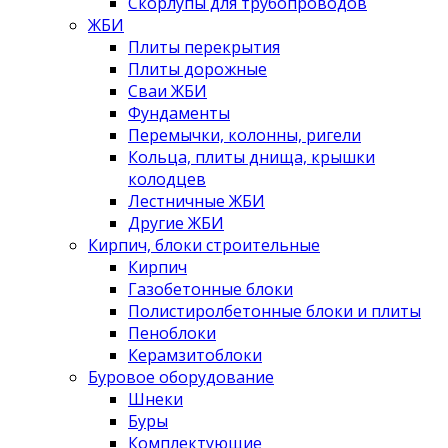
Скорлупы для трубопроводов
ЖБИ
Плиты перекрытия
Плиты дорожные
Сваи ЖБИ
Фундаменты
Перемычки, колонны, ригели
Кольца, плиты днища, крышки
колодцев
Лестничные ЖБИ
Другие ЖБИ
Кирпич, блоки строительные
Кирпич
Газобетонные блоки
Полистиролбетонные блоки и плиты
Пеноблоки
Керамзитоблоки
Буровое оборудование
Шнеки
Буры
Комплектующие