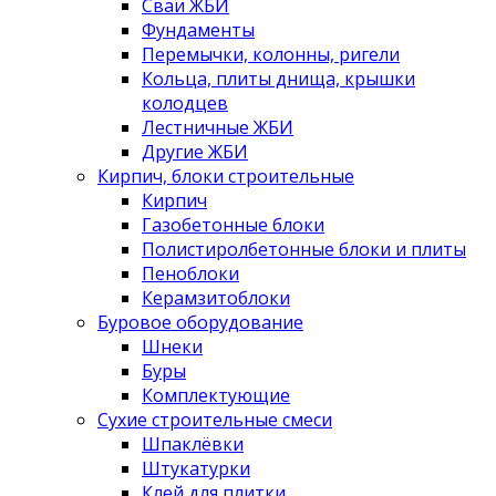
Сваи ЖБИ
Фундаменты
Перемычки, колонны, ригели
Кольца, плиты днища, крышки
колодцев
Лестничные ЖБИ
Другие ЖБИ
Кирпич, блоки строительные
Кирпич
Газобетонные блоки
Полистиролбетонные блоки и плиты
Пеноблоки
Керамзитоблоки
Буровое оборудование
Шнеки
Буры
Комплектующие
Сухие строительные смеси
Шпаклёвки
Штукатурки
Клей для плитки