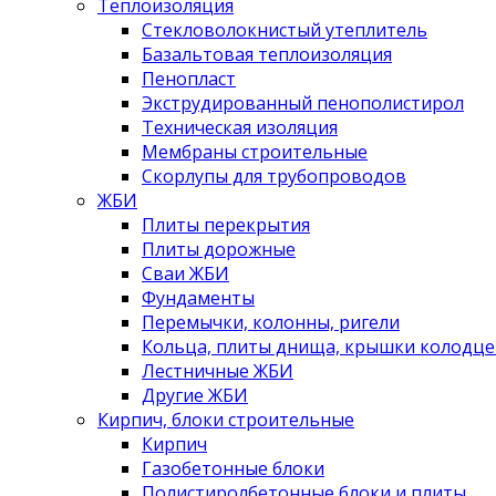
Теплоизоляция
Стекловолокнистый утеплитель
Базальтовая теплоизоляция
Пенопласт
Экструдированный пенополистирол
Техническая изоляция
Мембраны строительные
Скорлупы для трубопроводов
ЖБИ
Плиты перекрытия
Плиты дорожные
Сваи ЖБИ
Фундаменты
Перемычки, колонны, ригели
Кольца, плиты днища, крышки колодце
Лестничные ЖБИ
Другие ЖБИ
Кирпич, блоки строительные
Кирпич
Газобетонные блоки
Полистиролбетонные блоки и плиты