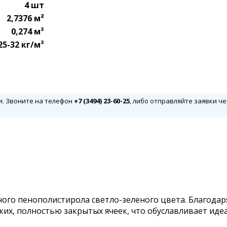
4 шт
2,7376 м²
0,274 м³
25-32 кг/м³
и. Звоните на телефон
+7 (3494) 23-60-25
, либо отправляйте заявки че
ного пенополистирола светло-зеленого цвета. Благода
их, полностью закрытых ячеек, что обуславливает ид