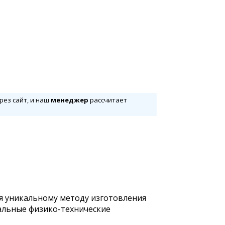
рез сайт, и наш
менеджер
рассчитает
ря уникальному методу изготовления
еальные физико-технические