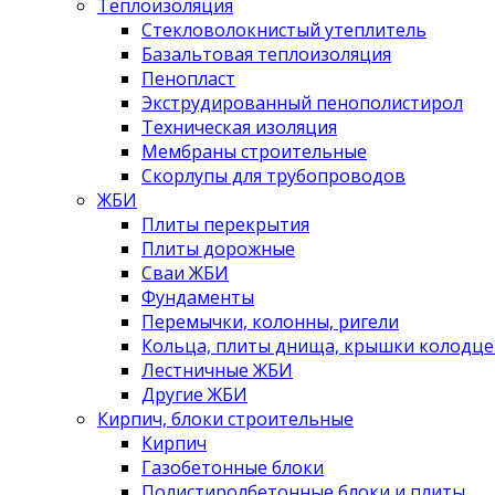
Теплоизоляция
Стекловолокнистый утеплитель
Базальтовая теплоизоляция
Пенопласт
Экструдированный пенополистирол
Техническая изоляция
Мембраны строительные
Скорлупы для трубопроводов
ЖБИ
Плиты перекрытия
Плиты дорожные
Сваи ЖБИ
Фундаменты
Перемычки, колонны, ригели
Кольца, плиты днища, крышки колодце
Лестничные ЖБИ
Другие ЖБИ
Кирпич, блоки строительные
Кирпич
Газобетонные блоки
Полистиролбетонные блоки и плиты