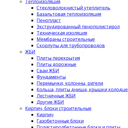
Теплоизоляция
Стекловолокнистый утеплитель
Базальтовая теплоизоляция
Пенопласт
Экструдированный пенополистирол
Техническая изоляция
Мембраны строительные
Скорлупы для трубопроводов
ЖБИ
Плиты перекрытия
Плиты дорожные
Сваи ЖБИ
Фундаменты
Перемычки, колонны, ригели
Кольца, плиты днища, крышки колодце
Лестничные ЖБИ
Другие ЖБИ
Кирпич, блоки строительные
Кирпич
Газобетонные блоки
Полистиролбетонные блоки и плиты