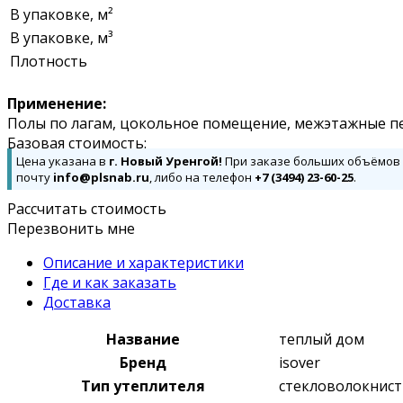
В упаковке, м²
В упаковке, м³
Плотность
Применение:
Полы по лагам, цокольное помещение, межэтажные п
Базовая стоимость:
Цена указана в
г. Новый Уренгой!
При заказе больших объёмов д
почту
info@plsnab.ru
, либо на телефон
+7 (3494) 23-60-25
.
Рассчитать стоимость
Перезвонить мне
Описание и характеристики
Где и как заказать
Доставка
Название
теплый дом
Бренд
isover
Тип утеплителя
стекловолокнис