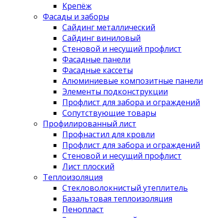
Крепёж
Фасады и заборы
Сайдинг металлический
Сайдинг виниловый
Стеновой и несущий профлист
Фасадные панели
Фасадные кассеты
Алюминиевые композитные панели
Элементы подконструкции
Профлист для забора и ограждений
Сопутствующие товары
Профилированный лист
Профнастил для кровли
Профлист для забора и ограждений
Стеновой и несущий профлист
Лист плоский
Теплоизоляция
Стекловолокнистый утеплитель
Базальтовая теплоизоляция
Пенопласт