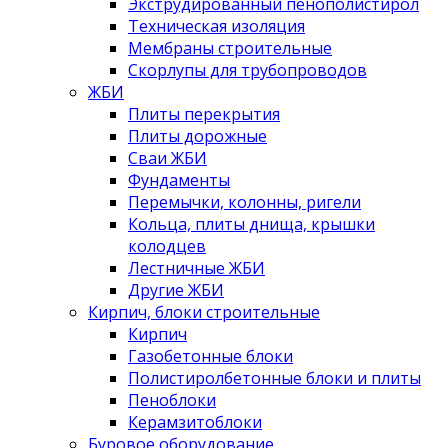
Экструдированный пенополистирол
Техническая изоляция
Мембраны строительные
Скорлупы для трубопроводов
ЖБИ
Плиты перекрытия
Плиты дорожные
Сваи ЖБИ
Фундаменты
Перемычки, колонны, ригели
Кольца, плиты днища, крышки
колодцев
Лестничные ЖБИ
Другие ЖБИ
Кирпич, блоки строительные
Кирпич
Газобетонные блоки
Полистиролбетонные блоки и плиты
Пеноблоки
Керамзитоблоки
Буровое оборудование