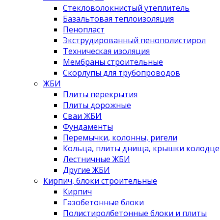
Стекловолокнистый утеплитель
Базальтовая теплоизоляция
Пенопласт
Экструдированный пенополистирол
Техническая изоляция
Мембраны строительные
Скорлупы для трубопроводов
ЖБИ
Плиты перекрытия
Плиты дорожные
Сваи ЖБИ
Фундаменты
Перемычки, колонны, ригели
Кольца, плиты днища, крышки колодце
Лестничные ЖБИ
Другие ЖБИ
Кирпич, блоки строительные
Кирпич
Газобетонные блоки
Полистиролбетонные блоки и плиты