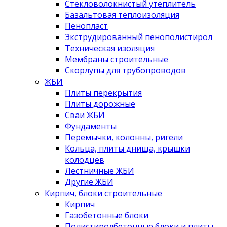
Стекловолокнистый утеплитель
Базальтовая теплоизоляция
Пенопласт
Экструдированный пенополистирол
Техническая изоляция
Мембраны строительные
Скорлупы для трубопроводов
ЖБИ
Плиты перекрытия
Плиты дорожные
Сваи ЖБИ
Фундаменты
Перемычки, колонны, ригели
Кольца, плиты днища, крышки
колодцев
Лестничные ЖБИ
Другие ЖБИ
Кирпич, блоки строительные
Кирпич
Газобетонные блоки
Полистиролбетонные блоки и плиты