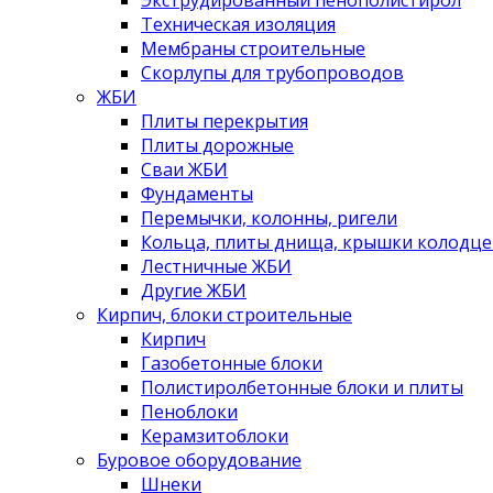
Экструдированный пенополистирол
Техническая изоляция
Мембраны строительные
Скорлупы для трубопроводов
ЖБИ
Плиты перекрытия
Плиты дорожные
Сваи ЖБИ
Фундаменты
Перемычки, колонны, ригели
Кольца, плиты днища, крышки колодце
Лестничные ЖБИ
Другие ЖБИ
Кирпич, блоки строительные
Кирпич
Газобетонные блоки
Полистиролбетонные блоки и плиты
Пеноблоки
Керамзитоблоки
Буровое оборудование
Шнеки