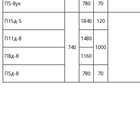
П5-8ук
780
70
П15д-5
1840
120
П11д-8
1480
740
1000
П8д-8
1160
П5д-8
780
70