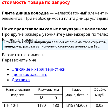
стоимость товара по запросу
Плита днища колодца
— железобетонный элемент ко
элементов. При необходимости плита днища укладывае
Ниже представлены самые популярные наименова
Про другие размеры уточняйте у менеджеров по телеф
Базовая стоимость:
Стоимость товара
напрямую
зависит от объёма, характеристик,
менеджер
рассчитает конечную стоимость именно для
Вас
.
Рассчитать стоимость
Перезвонить мне
Описание и характеристики
Где и как заказать
Доставка
Наименование
Размеры, мм
Класс
Объём,
изделия
(марка)
бетона
м.куб.
D
h
ПН 10-1
1180
1
80
В15
(М200)
0,02