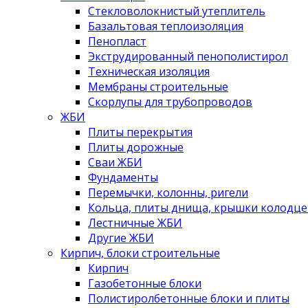
Стекловолокнистый утеплитель
Базальтовая теплоизоляция
Пенопласт
Экструдированный пенополистирол
Техническая изоляция
Мембраны строительные
Скорлупы для трубопроводов
ЖБИ
Плиты перекрытия
Плиты дорожные
Сваи ЖБИ
Фундаменты
Перемычки, колонны, ригели
Кольца, плиты днища, крышки колодце
Лестничные ЖБИ
Другие ЖБИ
Кирпич, блоки строительные
Кирпич
Газобетонные блоки
Полистиролбетонные блоки и плиты